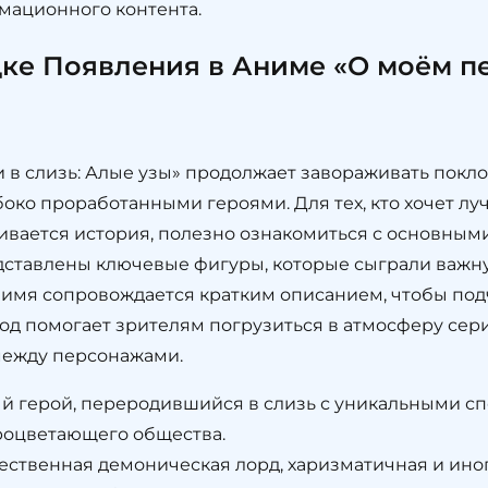
мационного контента.
ке Появления в Аниме «О моём п
в слизь: Алые узы» продолжает завораживать пок
ко проработанными героями. Для тех, кто хочет лу
вивается история, полезно ознакомиться с основным
едставлены ключевые фигуры, которые сыграли важн
е имя сопровождается кратким описанием, чтобы по
ход помогает зрителям погрузиться в атмосферу сер
ежду персонажами.
й герой, переродившийся в слизь с уникальными с
роцветающего общества.
ственная демоническая лорд, харизматичная и иног