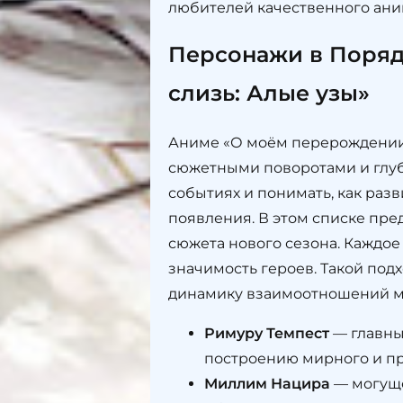
любителей качественного ани
Персонажи в Поряд
слизь: Алые узы»
Аниме «О моём перерождении 
сюжетными поворотами и глубо
событиях и понимать, как раз
появления. В этом списке пр
сюжета нового сезона. Каждо
значимость героев. Такой под
динамику взаимоотношений м
Римуру Темпест
— главны
построению мирного и п
Миллим Нацира
— могуще