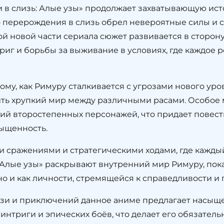
в слизь: Алые узы» продолжает захватывающую ист
о перерождения в слизь обрел невероятные силы и 
той новой части сериала сюжет развивается в сторо
риг и борьбы за выживание в условиях, где каждое 
му, как Римуру сталкивается с угрозами нового уро
ить хрупкий мир между различными расами. Особое 
ий второстепенных персонажей, что придает пове
ыщенность.
 сражениями и стратегическими ходами, где кажды
. «Алые узы» раскрывают внутренний мир Римуру, пок
но и как личности, стремящейся к справедливости и
ези и приключений данное аниме предлагает насыщ
нтриги и эпических боёв, что делает его обязатель