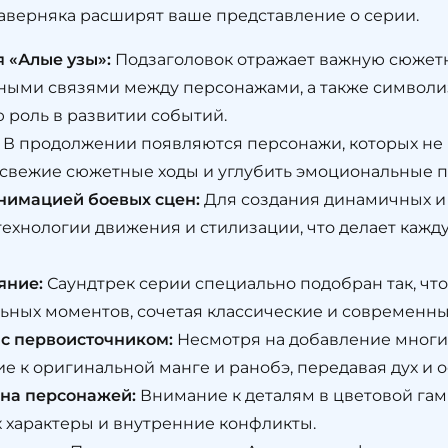
аверняка расширят ваше представление о серии.
 «Алые узы»:
Подзаголовок отражает важную сюжетн
ыми связями между персонажами, а также символиз
 роль в развитии событий.
В продолжении появляются персонажи, которых не 
 свежие сюжетные ходы и углубить эмоциональные 
нимацией боевых сцен:
Для создания динамичных и
ехнологии движения и стилизации, что делает кажд
яние:
Саундтрек серии специально подобран так, чт
льных моментов, сочетая классические и современн
 с первоисточником:
Несмотря на добавление многи
е к оригинальной манге и ранобэ, передавая дух и
йна персонажей:
Внимание к деталям в цветовой га
х характеры и внутренние конфликты.