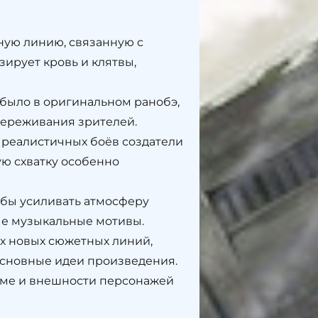
ую линию, связанную с
ирует кровь и клятвы,
было в оригинальном ранобэ,
переживания зрителей.
 реалистичных боёв создатели
ую схватку особенно
обы усиливать атмосферу
ые музыкальные мотивы.
х новых сюжетных линий,
 основные идеи произведения.
мме и внешности персонажей