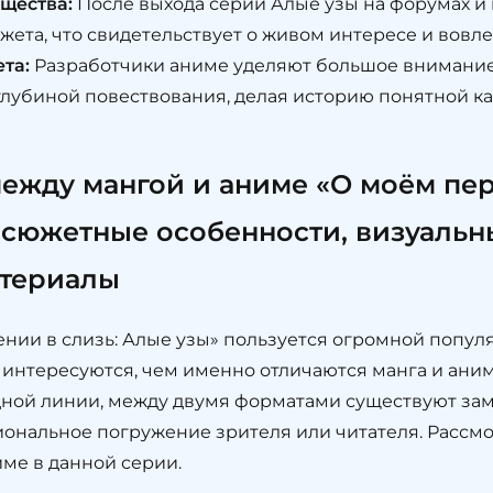
щества:
После выхода серии Алые узы на форумах и 
ета, что свидетельствует о живом интересе и вовл
та:
Разработчики аниме уделяют большое внимание 
убиной повествования, делая историю понятной как
между мангой и аниме «О моём пе
 сюжетные особенности, визуальн
атериалы
ии в слизь: Алые узы» пользуется огромной попул
х интересуются, чем именно отличаются манга и аним
одной линии, между двумя форматами существуют за
иональное погружение зрителя или читателя. Рассм
ме в данной серии.