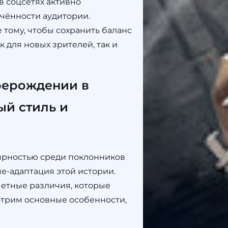
в соцсетях активно
ечённости аудитории.
тому, чтобы сохранить баланс
 для новых зрителей, так и
рерождении в
ый стиль и
ярностью среди поклонников
е-адаптация этой истории.
метные различия, которые
отрим основные особенности,