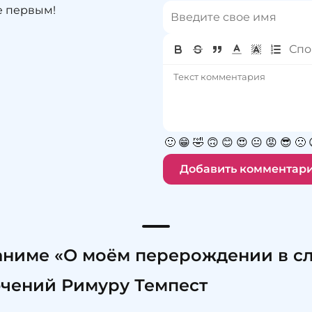
е первым!
🙂
😁
🤣
🙃
😊
😍
😐
😡
😎
🙁
Добавить комментар
ниме «О моём перерождении в сл
ючений Римуру Темпест