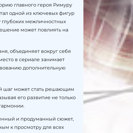
орию главного героя Римуру
стал одной из ключевых фигур
ну глубоких межличностных
решение может повлиять на
вня, объединяет вокруг себя
место в сериале занимает
ствованию дополнительную
й шаг может стать решающим
азывая его развитие не только
 гармонии.
енный и продуманный сюжет,
ным к просмотру для всех