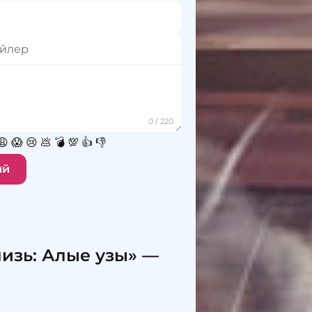
😩
😱
😢
💩
💣
💯
👍
👎
ий
изь: Алые узы» —