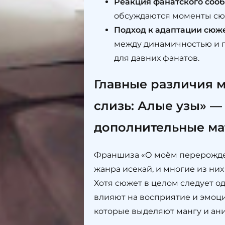
Реакция фанатского сооб
обсуждаются моменты сюж
Подход к адаптации сюже
между динамичностью и гл
для давних фанатов.
Главные различия 
слизь: Алые узы» —
дополнительные м
Франшиза «О моём перерожден
жанра исекай, и многие из ни
Хотя сюжет в целом следует 
влияют на восприятие и эмоц
которые выделяют мангу и ани