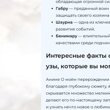
обладающая огромной сил
Габру
— преданный воин 
защищать своего хозяина
Шаурна
— одна из ключев
развитие событий.
Бенимару
— влиятельный
качествами среди подчин
Интересные факты 
узы, которые вы мо
Аниме О моём перерождении в
благодаря глубокому сюжету,
скрывается множество мелких,
делают его по-настоящему за
и узнать нечто новое о люби