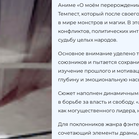
Аниме «О моём перерождении 
Темпест, который после своег
в мире монстров и магии. В э
конфликтов, политических инт
судьбу целых народов.
Основное внимание уделено то
союзников и пытается сохран
изучение прошлого и мотивац
глубину и эмоциональную нас
Сюжет наполнен динамичными
в борьбе за власть и свободу
как могущественного лидера, 
Для поклонников жанра фэнт
сочетающий элементы драмы, и