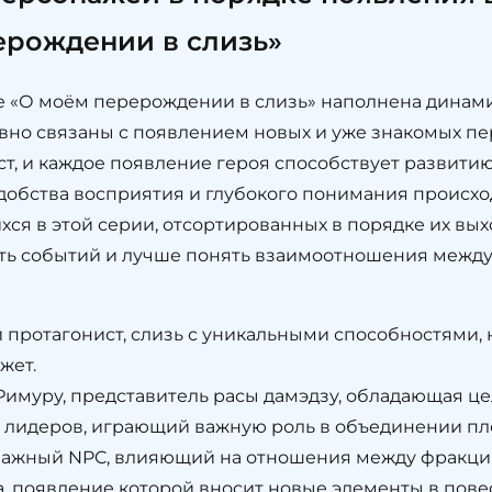
ерождении в слизь»
ме «О моём перерождении в слизь» наполнена дин
вно связаны с появлением новых и уже знакомых п
ст, и каждое появление героя способствует развитию
удобства восприятия и глубокого понимания происх
ся в этой серии, отсортированных в порядке их выхо
ть событий и лучше понять взаимоотношения между
 протагонист, слизь с уникальными способностями, 
жет.
Римуру, представитель расы дамэдзу, обладающая ц
их лидеров, играющий важную роль в объединении пл
 важный NPC, влияющий на отношения между фракци
а, появление которой вносит новые элементы в пове