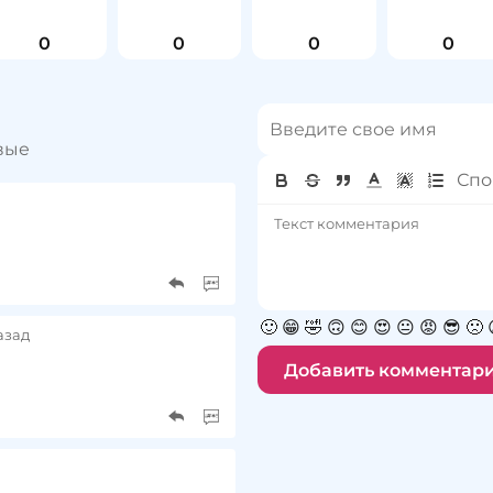
0
0
0
0
вые
🙂
😁
🤣
🙃
😊
😍
😐
😡
😎
🙁
азад
Добавить комментар