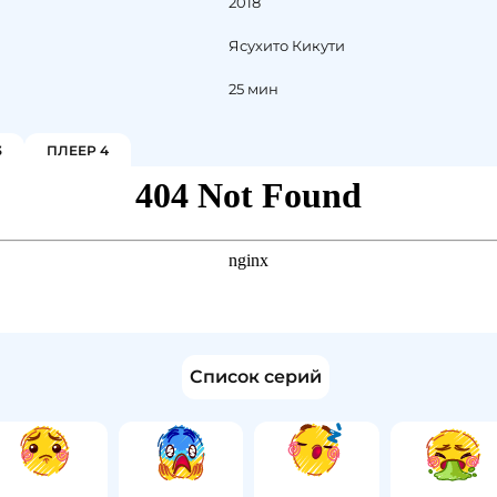
2018
Ясухито Кикути
25 мин
3
ПЛЕЕР 4
Список серий