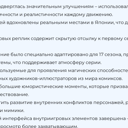
дверглась значительным улучшениям – использовал
ичности и реалистичности каждому движению.
й вдохновлены реальными местами в Японии, что д
овых реплик содержит скрытую отсылку к первому се
ие было специально адаптировано для 17 сезона, п
емы, что поддерживает атмосферу серии.
ользуемые для проявления магических способностей
ых художников-иллюстраторов из мира комиксов.
большие юмористические моменты, которые призва
вествование.
тить развитие внутренних конфликтов персонажей,
и мимики.
й интерфейса внутриигровых элементов завершена –
 просмотр более захватывающим.