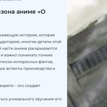
езона аниме «О
тывающую историю, которая
удиторию, многие детали этой
ой части аниме раскрываются
 и важно понимать тонкие
список интересных фактов,
ные аспекты производства и
крете – это создаёт
ться уникального звучания его