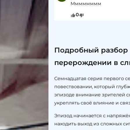
Мммммммм
0
Подробный разбор с
перерождении в сл
Семнадцатая серия первого с
повествовании, который глубж
эпизоде внимание зрителей с
укреплять своё влияние и свя
Эпизод начинается с напряжё
находить выход из сложных си