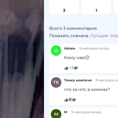
3
1
Всего 3 комментария
Показать сначала:
Лучшие
Но
Айзен
9 месяцев назад
А
Кому чаю🙂
2
Тянка кемпачи
9 месяцев н
ТК
что за нпс в коммах?
0
М
9 месяцев назад
М