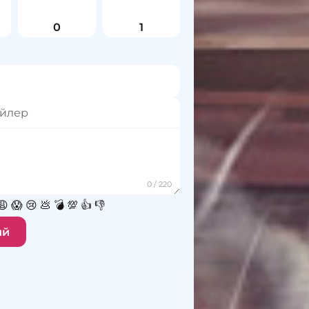
0
1
😩
😱
😢
💩
💣
💯
👍
👎
ий