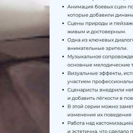
Анимация боевых сцен по
которые добавили динам
Сцены природы и пейзаже
живым и достоверным.
Одна из ключевых диалог
внимательные зрители.
Музыкальное сопровожден
основные мелодические т
Визуальные эффекты, исп
участием профессиональн
Сценаристы внедрили не
и добавить лёгкости в по
В этой серии можно заме
изменения их поведения 
Работа над кастомизацие
и эстетична, что сделало