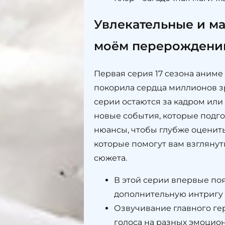
Увлекательные и ма
моём перерождении
Первая серия 17 сезона аним
покорила сердца миллионов зр
серии остаются за кадром или
новые события, которые подго
нюансы, чтобы глубже оценить
которые помогут вам взглянут
сюжета.
В этой серии впервые поя
дополнительную интригу 
Озвучивание главного гер
голоса на разных эмоцион