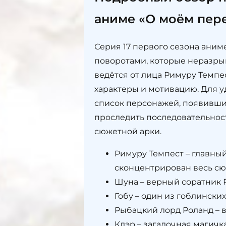
аниме «О моём пер
Серия 17 первого сезона ани
поворотами, которые неразры
ведётся от лица Римуру Темпе
характеры и мотивацию. Для 
список персонажей, появивших
проследить последовательнос
сюжетной арки.
Римуру Темпест – главный
сконцентрирован весь сю
Шуна – верный соратник 
Гобу – один из гоблинск
Рыбацкий лорд Роланд –
Клэр – загадочная магичк