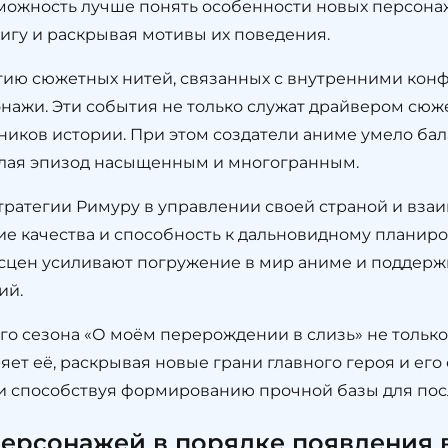
можность лучше понять особенности новых персонаж
игу и раскрывая мотивы их поведения.
тию сюжетных нитей, связанных с внутренними кон
нажи. Эти события не только служат драйвером сюже
ников истории. При этом создатели аниме умело ба
лая эпизод насыщенным и многогранным.
тратегии Римуру в управлении своей страной и вз
ие качества и способность к дальновидному планир
 сцен усиливают погружение в мир аниме и поддерж
ий.
ого сезона «О моём перерождении в слизь» не толь
ет её, раскрывая новые грани главного героя и его
и способствуя формированию прочной базы для по
рсонажей в порядке появления в 