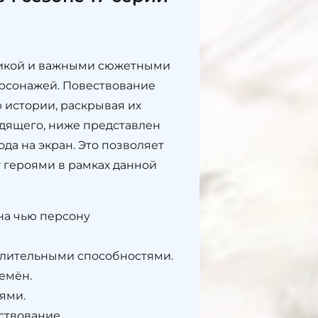
амикой и важными сюжетными
ерсонажей. Повествование
 истории, раскрывая их
одящего, ниже представлен
да на экран. Это позволяет
 героями в рамках данной
на чью персону
елительными способностями.
емён.
ями.
ствование.