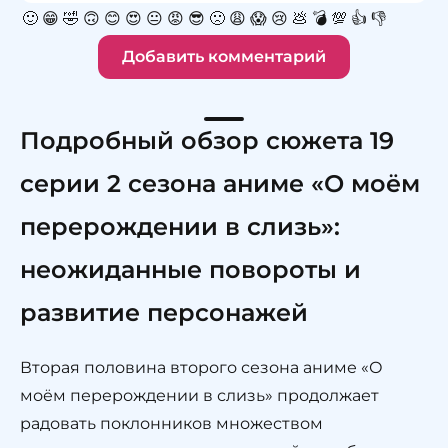
🙂
😁
🤣
🙃
😊
😍
😐
😡
😎
🙁
😩
😱
😢
💩
💣
💯
👍
👎
Добавить комментарий
Подробный обзор сюжета 19
серии 2 сезона аниме «О моём
перерождении в слизь»:
неожиданные повороты и
развитие персонажей
Вторая половина второго сезона аниме «О
моём перерождении в слизь» продолжает
радовать поклонников множеством