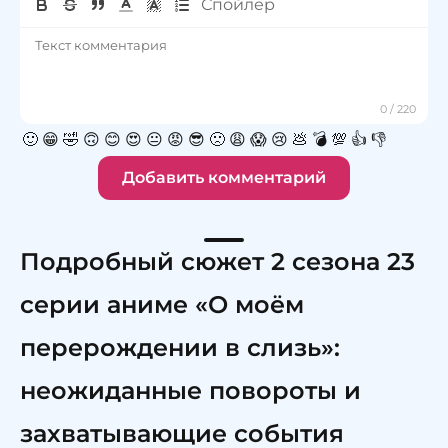
🙂
😁
🤣
🙃
😊
😍
😐
😡
😎
🙁
😩
😱
😢
💩
💣
💯
👍
👎
Добавить комментарий
Подробный сюжет 2 сезона 23
серии аниме «О моём
перерождении в слизь»:
неожиданные повороты и
захватывающие события