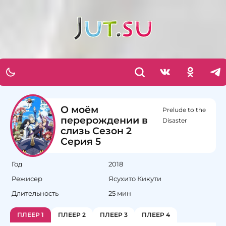
О моём
Prelude to the
перерождении в
Disaster
слизь Сезон 2
Серия 5
Год
2018
Режисер
Ясухито Кикути
Длительность
25 мин
ПЛЕЕР 1
ПЛЕЕР 2
ПЛЕЕР 3
ПЛЕЕР 4