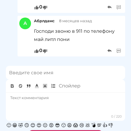
0
Абрлдамс
8 месяцев назад
А
Господи звоню в 911 по телефону
май литл пони
0
🙂
😁
🤣
🙃
😊
😍
😐
😡
😎
🙁
😩
😱
😢
💩
💣
💯
👍
👎